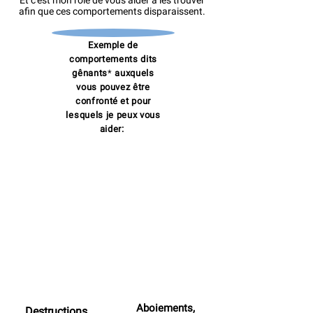
Et c'est mon rôle de vous aider à les trouver
afin que ces comportements disparaissent.
Exemple
de
comportements dits
gênants
*
auxquels
vous pouvez être
confronté et pour
lesquels
je peux vous
aider:
Aboiements,
Destructions