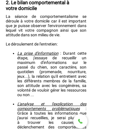
2. Le bilan comportemental à
votre domicile
La séance de comportementalisme se
déroule à votre domicile car il est important
que je puisse observer l'environnement dans
lequel vit votre compagnon ainsi que son
attitude dans son milieu de vie.
Le déroulement de l'entretien:
La p
rise d'information
: Durant cette
étape, j'essaye de recueillir un
maximum d'informations sur le
passé du chien, son caractère, son
quotidien (promenade, nourriture,
jeux...), la relation qu'il entretient avec
les différents membres de la famille,
son attitude avec les congénères, sa
volonté de vouloir gérer les ressources
ou non ...
L'analyse et l'explication des
comportements problématiques
:
Grâce à toutes les informations que
j'aurai recueillies, je serai plus apte
à trouver les causes de
déclenchement des comportements